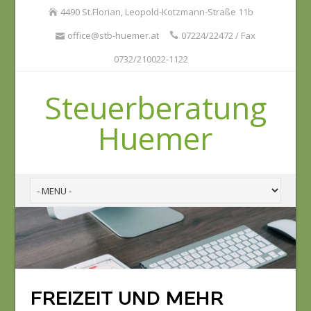
4490 St.Florian, Leopold-Kotzmann-Straße 11b
office@stb-huemer.at
07224/22472 / Fax
0732/210022-1122
Steuerberatung
Huemer
FREIZEIT UND MEHR