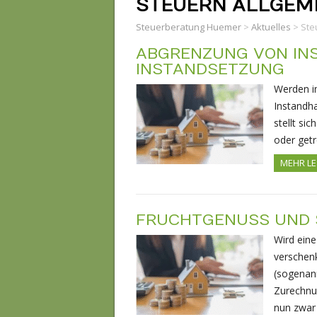
STEUERN ALLGEM
Steuerberatung Huemer
>
Aktuelles
>
Ste
ABGRENZUNG VON IN
INSTANDSETZUNG
Werden i
Instandha
stellt si
oder getr
MEHR L
FRUCHTGENUSS UND
Wird eine
verschen
(sogenann
Zurechnun
nun zwar