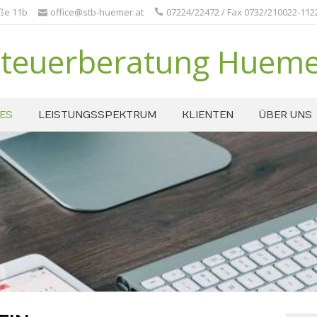
aße 11b
office@stb-huemer.at
07224/22472 / Fax 0732/210022-112
teuerberatung Huem
ES
LEISTUNGSSPEKTRUM
KLIENTEN
ÜBER UNS