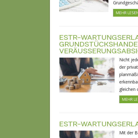
Grundgeschä
MEHR LESE
ESTR-WARTUNGSERLA
GRUNDSTÜCKSHANDEL
VERÄUSSERUNGSABSI
Nicht je
der priva
planmäßi
erkennbar
gleichen
MEHR L
ESTR-WARTUNGSERL
Mit der B