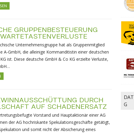
ESEN
SCHE GRUPPENBESTEUERUNG
 WARTETASTENVERLUSTE
eichische Unternehmensgruppe hat als Gruppenmitglied
e A-GmbH, die alleinige Kommanditistin einer deutschen
G ist. Diese deutsche GmbH & Co KG erzielte Verluste,
GmbH…
N
DAT
EWINNAUSSCHÜTTUNG DURCH
G
LLSCHAFT AUF SCHADENERSATZ
ertretungsbefugte Vorstand und Hauptaktionär einer AG
men der AG hochriskante Spekulationsgeschäfte getätigt,
 Spekulation und somit nicht der Absicherung eines