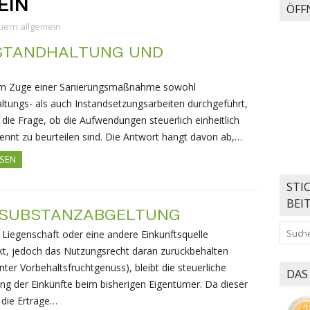
EIN
ÖFF
uern allgemein
STANDHALTUNG UND
m Zuge einer Sanierungsmaßnahme sowohl
ltungs- als auch Instandsetzungsarbeiten durchgeführt,
ch die Frage, ob die Aufwendungen steuerlich einheitlich
ennt zu beurteilen sind. Die Antwort hängt davon ab,…
ESEN
STI
BEI
 SUBSTANZABGELTUNG
 Liegenschaft oder eine andere Einkunftsquelle
kt, jedoch das Nutzungsrecht daran zurückbehalten
ter Vorbehaltsfruchtgenuss), bleibt die steuerliche
DAS
g der Einkünfte beim bisherigen Eigentümer. Da dieser
 die Erträge…