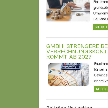
Einkommen
grundstü
Umwidmun
Bauland
MEHR L
GMBH: STRENGERE BE
VERRECHNUNGSKONTE
KOMMT AB 2027
Entnimmt
für sein
Gewinnau
einem V
MEHR L