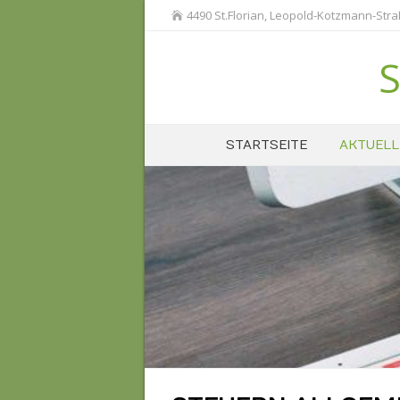
4490 St.Florian, Leopold-Kotzmann-Str
S
STARTSEITE
AKTUELL