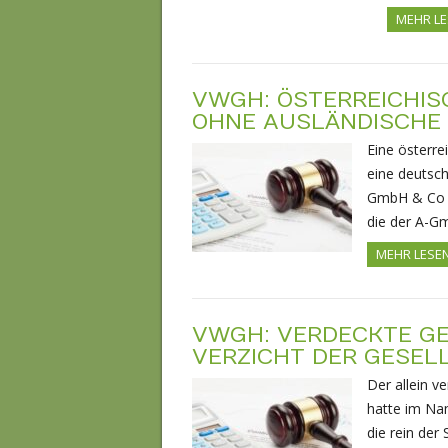
MEHR L
VWGH: ÖSTERREICHI
OHNE AUSLÄNDISCHE
Eine österr
eine deutsch
GmbH & Co K
die der A-
MEHR LESE
VWGH: VERDECKTE G
VERZICHT DER GESE
Der allein v
hatte im Na
die rein der