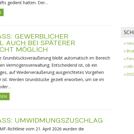
fts gedient hatten. Der…
N
SCH
SS: GEWERBLICHER
 AUCH BEI SPÄTERER
» neu
CHT MÖGLICH
» Bru
de Grundstücksveräußerung bleibt automatisch im Bereich
» Pen
ten Vermögensverwaltung. Entscheidend ist, ob ein
» UI
ges, auf Wiederveräußerung ausgerichtetes Vorgehen
» DS
 ist. Werden Grundstücke gezielt erworben, um sie im
 oder…
ESEN
ASS: UMWIDMUNGSZUSCHLAG
MF-Richtlinie vom 21. April 2026 wurden die