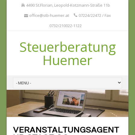
4490 St.Florian, Leopold-Kotzmann-Straße 11b
office@stb-huemer.at
07224/22472 / Fax
0732/210022-1122
Steuerberatung
Huemer
VERANSTALTUNGSAGENT