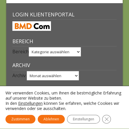
LOGIN KLIENTENPORTAL
BEREICH
Bereich
ARCHIV
Archiv
INTERNER BEREICH
Wir verwenden Cookies, um Ihnen die bestmögliche Erfahrung
auf unserer Website zu bieten.
Anmelden
In den
Einstellungen
können Sie erfahren, welche Cookies wir
Eintrags-Feed
verwenden oder sie ausschalten.
Kommentar-Feed
GDPR Cooki
Zustimmen
Ablehnen
Einstellungen
WordPress.org