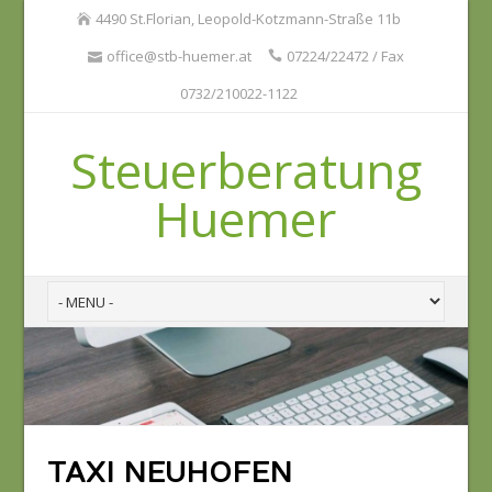
4490 St.Florian, Leopold-Kotzmann-Straße 11b
office@stb-huemer.at
07224/22472 / Fax
0732/210022-1122
Steuerberatung
Huemer
TAXI NEUHOFEN