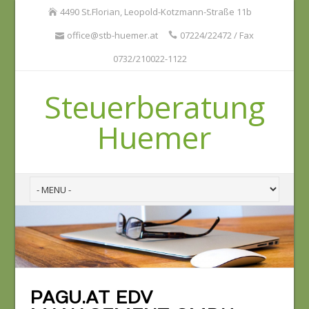
4490 St.Florian, Leopold-Kotzmann-Straße 11b
office@stb-huemer.at
07224/22472 / Fax
0732/210022-1122
Steuerberatung
Huemer
PAGU.AT EDV