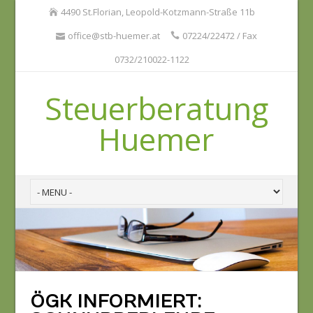
4490 St.Florian, Leopold-Kotzmann-Straße 11b
office@stb-huemer.at
07224/22472 / Fax
0732/210022-1122
Steuerberatung
Huemer
ÖGK INFORMIERT: