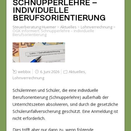
SCHNUPPERLEHRE –
INDIVIDUELLE
BERUFSORIENTIERUNG
Steuerberatung Huemer
>
Aktuelles
>
Lohnverrechnung
>
ÖGK informiert: Schnupperlehre – individuelle
Berufsorientierung
webbix
6. Juni 2026
Aktuelles
,
Lohnverrechnung
Schülerinnen und Schüler, die eine individuelle
Berufsorientierung (Schnupperlehre) außerhalb der
Unterrichtszeiten absolvieren, sind durch die gesetzliche
Schülerunfallversicherung geschützt. Eine Anmeldung ist
nicht erforderlich.
Dies trifft aber nur dann zu, wenn folgende