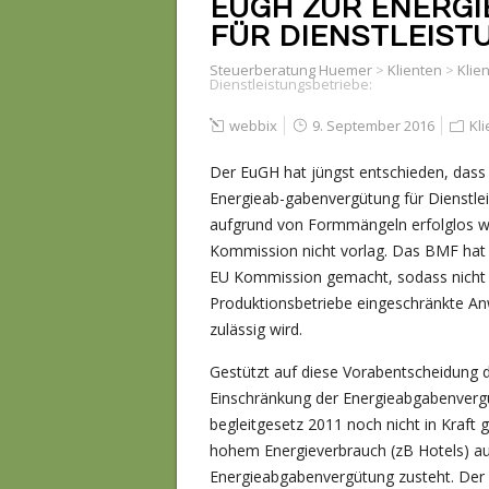
EUGH ZUR ENERG
FÜR DIENSTLEIST
Steuerberatung Huemer
>
Klienten
>
Klie
Dienstleistungsbetriebe:
webbix
9. September 2016
Kl
Der EuGH hat jüngst entschieden, dass 
Energieab-gabenvergütung für Dienstle
aufgrund von Formmängeln erfolglos wa
Kommission nicht vorlag. Das BMF hat 
EU Kommission gemacht, sodass nicht a
Produk­tionsbetriebe eingeschränkte A
zulässig wird.
Gestützt auf diese Vorabentscheidung 
Einschränkung der Energieabgabenvergü
begleitgesetz 2011 noch nicht in Kraft 
hohem Energieverbrauch (zB Hotels) auc
Energieabgabenvergütung zusteht. Der 