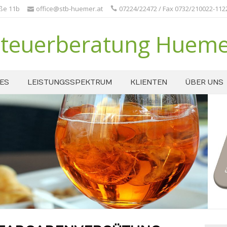
aße 11b
office@stb-huemer.at
07224/22472 / Fax 0732/210022-112
teuerberatung Huem
ES
LEISTUNGSSPEKTRUM
KLIENTEN
ÜBER UNS