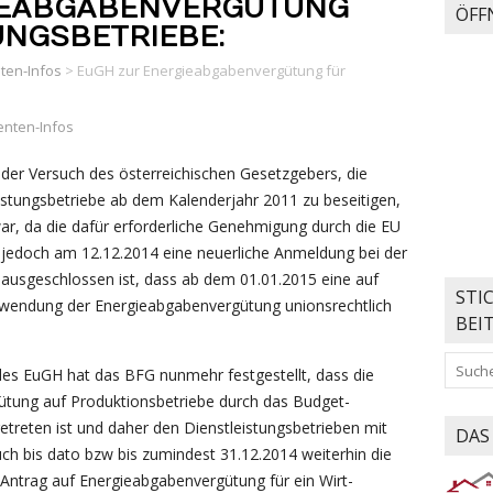
IEABGABENVERGÜTUNG
ÖFF
UNGSBETRIEBE:
nten-Infos
>
EuGH zur Energieabgabenvergütung für
ienten-Infos
der Versuch des österreichischen Gesetzgebers, die
istungsbetriebe ab dem Kalenderjahr 2011 zu beseitigen,
r, da die dafür erforderliche Genehmigung durch die EU
jedoch am 12.12.2014 eine neuerliche Anmeldung bei der
usgeschlossen ist, dass ab dem 01.01.2015 eine auf
STI
nwendung der Energieabgabenvergütung unionsrechtlich
BEI
des EuGH hat das BFG nunmehr festgestellt, dass die
tung auf Produktionsbetriebe durch das Budget­
getreten ist und daher den Dienstleistungsbetrieben mit
DAS
h bis dato bzw bis zumindest 31.12.2014 weiterhin die
Antrag auf Energieabgabenvergütung für ein Wirt­