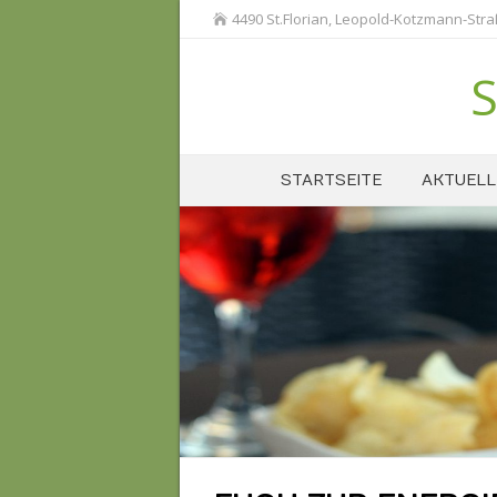
4490 St.Florian, Leopold-Kotzmann-Str
S
STARTSEITE
AKTUELL