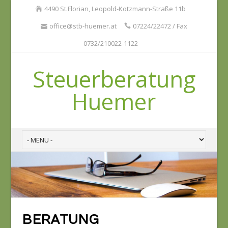
4490 St.Florian, Leopold-Kotzmann-Straße 11b
office@stb-huemer.at
07224/22472 / Fax
0732/210022-1122
Steuerberatung
Huemer
BERATUNG