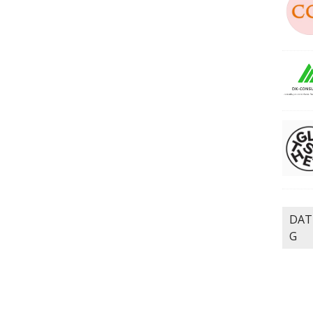
DAT
G