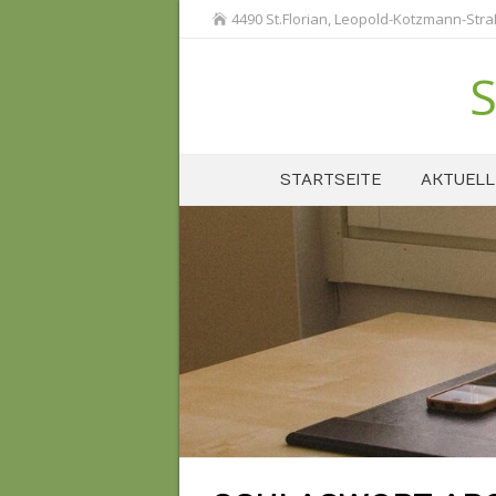
4490 St.Florian, Leopold-Kotzmann-Str
S
STARTSEITE
AKTUELL