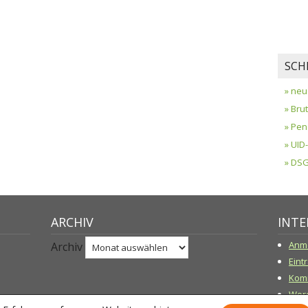
SCH
» neu
» Bru
» Pen
» UI
» DS
ARCHIV
INTE
Anm
Archiv
Eint
Kom
Word