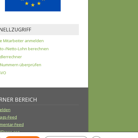
NELLZUGRIFF
e Mitarbeiter anmelden
tto-/Netto-Lohn berechnen
dlerrechner
D-Nummern überprüfen
GVO
RNER BEREICH
elden
rags-Feed
mentar-Feed
Press.org