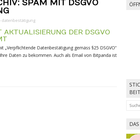
HIV:
SPAM MIT DSGVO
ÖFF
NG
o datenbestätigung
 AKTUALISIERUNG DER DSGVO
MT
er mit „Verpflichtende Datenbestätigung gemäss §25 DSGVO“
 Ihre Daten zu bekommen. Auch als Email von Bitpanda ist
STI
BEI
DAS