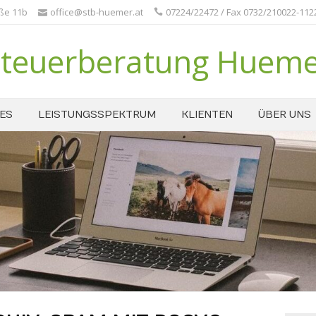
aße 11b
office@stb-huemer.at
07224/22472 / Fax 0732/210022-112
teuerberatung Huem
ES
LEISTUNGSSPEKTRUM
KLIENTEN
ÜBER UNS