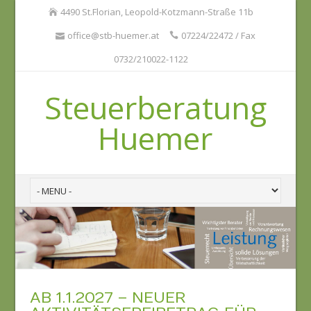
4490 St.Florian, Leopold-Kotzmann-Straße 11b
office@stb-huemer.at
07224/22472 / Fax
0732/210022-1122
Steuerberatung
Huemer
AB 1.1.2027 – NEUER