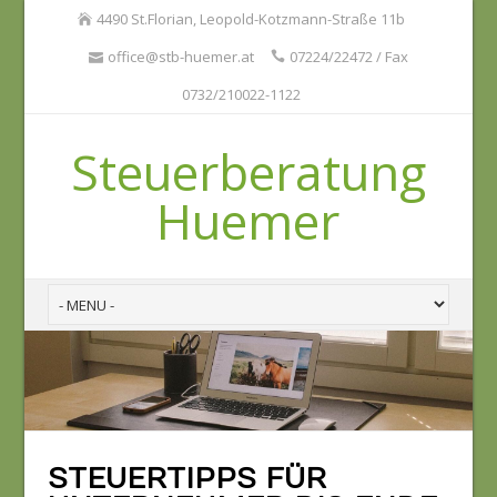
4490 St.Florian, Leopold-Kotzmann-Straße 11b
office@stb-huemer.at
07224/22472 / Fax
0732/210022-1122
Steuerberatung
Huemer
STEUERTIPPS FÜR