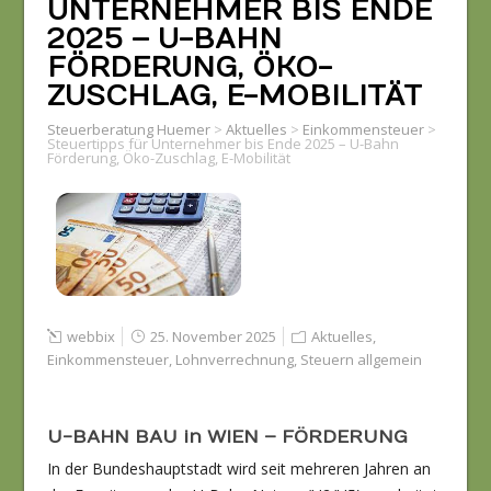
UNTERNEHMER BIS ENDE
2025 – U-BAHN
FÖRDERUNG, ÖKO-
ZUSCHLAG, E-MOBILITÄT
Steuerberatung Huemer
>
Aktuelles
>
Einkommensteuer
>
Steuertipps für Unternehmer bis Ende 2025 – U-Bahn
Förderung, Öko-Zuschlag, E-Mobilität
webbix
25. November 2025
Aktuelles
,
Einkommensteuer
,
Lohnverrechnung
,
Steuern allgemein
U-BAHN BAU in WIEN – FÖRDERUNG
In der Bundeshauptstadt wird seit mehreren Jahren an