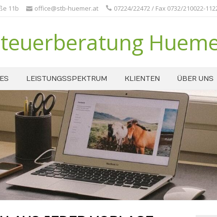
aße 11b
office@stb-huemer.at
07224/22472 / Fax 0732/210022-112
teuerberatung Huem
ES
LEISTUNGSSPEKTRUM
KLIENTEN
ÜBER UNS