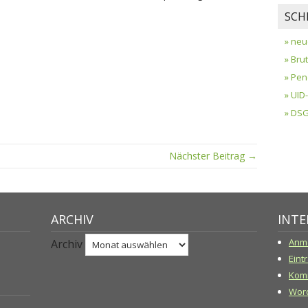
SCH
» neu
» Bru
» Pen
» UI
» DS
Nächster Beitrag →
ARCHIV
INTE
Anm
Archiv
Eint
Kom
Word