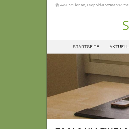
4490 St.Florian, Leopold-Kotzmann-Str
S
STARTSEITE
AKTUELL