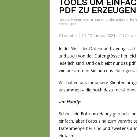
TOOLS UM EINFAC
PDF ZU ERZEUGEN
Steuerberatung Huemer
>
Aktuelles
>
kan
erzeugen
webbix
27. Januar 2021
Aktuel
In der Welt der Datenübertragung statt
und auch von der Datengrösse her leich
leserlich sind. Und da bleibt nur das pd
wie bekommen Sie nun das eben gemach
Wir haben uns für unsere Klienten umg
zusammen – die noch dazu meist ohneh
am Handy:
Schnell ein Foto am Handy gemacht und
einfach, aber Fotos sind zum Verarbeite
Datenmenge her sind und zweitens auch
einfach: