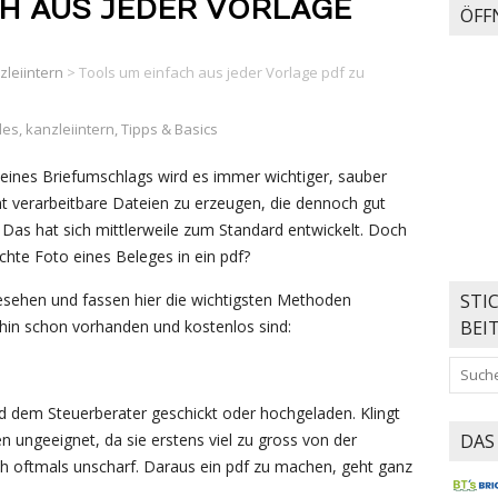
H AUS JEDER VORLAGE
ÖFF
zleiintern
>
Tools um einfach aus jeder Vorlage pdf zu
les
,
kanzleiintern
,
Tipps & Basics
 eines Briefumschlags wird es immer wichtiger, sauber
t verarbeitbare Dateien zu erzeugen, die dennoch gut
f. Das hat sich mittlerweile zum Standard entwickelt. Doch
te Foto eines Beleges in ein pdf?
esehen und fassen hier die wichtigsten Methoden
STI
in schon vorhanden und kostenlos sind:
BEI
 dem Steuerberater geschickt oder hochgeladen. Klingt
n ungeeignet, da sie erstens viel zu gross von der
DAS
 oftmals unscharf. Daraus ein pdf zu machen, geht ganz