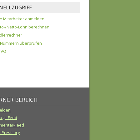
NELLZUGRIFF
e Mitarbeiter anmelden
tto-/Netto-Lohn berechnen
dlerrechner
D-Nummern überprüfen
GVO
RNER BEREICH
elden
rags-Feed
mentar-Feed
Press.org